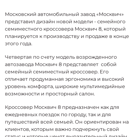
Москвич 6
Яркий динамичный седан
Московский автомобильный завод «Москвич»
от 2 237 000 ₽*
КОНТАКТЫ
Кредитные программы
Моторное масло
представил дизайн новой модели - семейного
семиместного кроссовера Москвич 8, который
планируется к производству и продаже в конце
СЕРВИСНЫЕ АКЦИИ
Спецпредложения
этого года.
Москвич 3 с ручным
управлением (РУ)
Кроссовер, создающий равные
Четвертая по счету модель возрожденного
АКСЕССУАРЫ
возможности
Калькулятор трейд-ин
автозавода Москвич 8 представляет собой
от 2 069 000 ₽*
семейный семиместный кроссовер. Его
отличает продуманная эргономика и высокий
Страховые программы
уровень комфорта, широкие мультимедийные
Москвич 8
возможности и просторный салон.
Практичный семиместный
кроссовер
Кроссовер Москвич 8 предназначен как для
от 3 125 000 ₽*
ежедневных поездок по городу, так и для
путешествий всей семьей. Он ориентирован на
клиентов, которым важно подчеркнуть свой
статус и которые ценят выразительный дизайн,