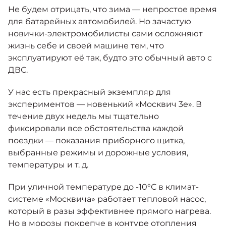
Москвич 6
Не будем отрицать, что зима — непростое время
Яркий динамичный седан
для батарейных автомобилей. Но зачастую
от 2 237 000 ₽*
КОНТАКТЫ
новички-электромобилисты сами осложняют
Кредитные программы
Моторное масло
жизнь себе и своей машине тем, что
эксплуатируют её так, будто это обычный авто с
СЕРВИСНЫЕ АКЦИИ
ДВС.
Спецпредложения
Москвич 3 с ручным
управлением (РУ)
У нас есть прекрасный экземпляр для
Кроссовер, создающий равные
АКСЕССУАРЫ
возможности
экспериментов — новенький «Москвич 3е». В
Калькулятор трейд-ин
течение двух недель мы тщательно
от 2 069 000 ₽*
фиксировали все обстоятельства каждой
поездки — показания приборного щитка,
Страховые программы
Москвич 8
выбранные режимы и дорожные условия,
Практичный семиместный
температуры и т. д.
кроссовер
от 3 125 000 ₽*
При уличной температуре до -10°С в климат-
системе «Москвича» работает тепловой насос,
который в разы эффективнее прямого нагрева.
Но в морозы покрепче в контуре отопления