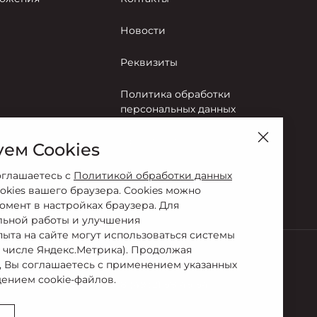
Новости
Реквизиты
Политика обработки
персональных данных
Правила пользования сайтом
ем Cookies
Согласие на обработку
оглашаетесь с
Политикой обработки данных
персональных данных
okies вашего браузера. Cookies можно
омент в настройках браузера. Для
льной работы и улучшения
пыта на сайте могут использоваться системы
м числе Яндекс.Метрика). Продолжая
, Вы соглашаетесь с применением указанных
Сервис
ением cookie-файлов.
-45-54
8 (4932) 58-45-54