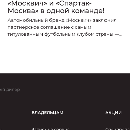
«Москвич» и «Спартак-
Москва» в одной команде!
Автомобильный бренд «Москвич» заключил
партнерское соглашение с самым
титулованным футбольным клубом страны —
«Спартак-Москва». В сезоне 2025/26 логотип
«Москвича» украсит форму игроков красно-
белых, символизируя союз двух легендарных
брендов, чья история неразрывно связана со
столицей.
ый дилер
ВЛАДЕЛЬЦАМ
АКЦИИ
н
Запись на сервис
Спецпредл