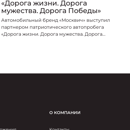
«Дорога жизни. Дорога
«
мужества. Дорога Победы»
п
о
Автомобильный бренд «Москвич» выступил
А
партнером патриотического автопробега
п
«Дорога жизни. Дорога мужества. Дорога
о
Победы», организованного под эгидой
пр
Министерства транспорта Российской
–
Федерации и приуроченного к торжествам по
случаю 80-летия Великой Победы.
О КОМПАНИИ
ожения
Контакты