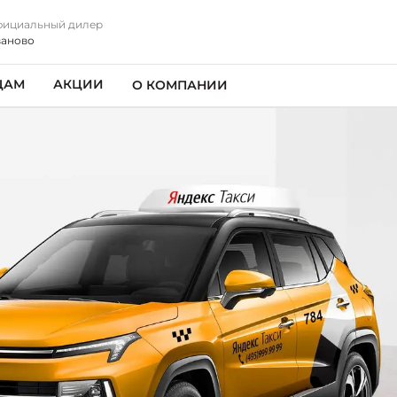
ициальный дилер
аново
ЦАМ
АКЦИИ
О КОМПАНИИ