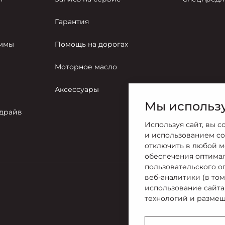
Гарантия
аммы
Помощь на дорогах
Моторное масло
Аксессуары
Мы использу
-драйв
Используя сайт, вы с
и использованием co
отключить в любой м
обеспечения оптима
пользовательского о
веб-аналитики (в то
использование сайта
Продажи
технологий и размещ
8 (4932) 58