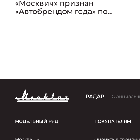
«Москвич» признан
«Автобрендом года» по
версии премии «Золотой
Клаксон»
РАДАР
Официальн
МОДЕЛЬНЫЙ РЯД
ПОКУПАТЕЛЯМ
Москвич 3
Оценить в трейд-и