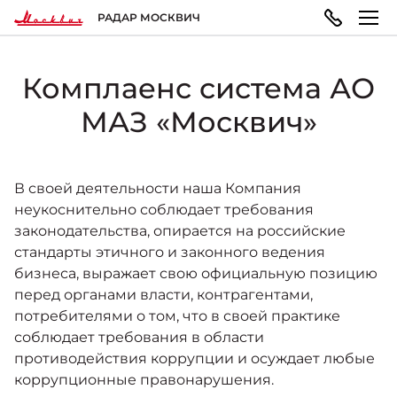
РАДАР МОСКВИЧ
Комплаенс система АО
МОДЕЛЬНЫЙ РЯД
ПОКУПАТЕЛЯМ
ВЛАДЕЛЬЦАМ
О КОМПАНИИ
МАЗ «Москвич»
Москвич 3
ВЫБОР АВТОМОБИЛЯ
ТЕХОБСЛУЖИВАНИЕ И РЕМОНТ
ПРАВОВАЯ ИНФОРМАЦИЯ
Городской кроссовер
от 1 344 000 ₽*
В своей деятельности наша Компания
неукоснительно соблюдает требования
Конфигуратор
Запись на сервис
Реквизиты
законодательства, опирается на российские
стандарты этичного и законного ведения
ГАРАНТИЯ И ПОДДЕРЖКА
бизнеса, выражает свою официальную позицию
Москвич 3e
Автомобили в наличии
Политика обработки персональных данных
Современный электромобиль
перед органами власти, контрагентами,
от 3 500 000 ₽*
потребителями о том, что в своей практике
Гарантия
соблюдает требования в области
Записаться на тест-драйв
Правила пользования сайтом
противодействия коррупции и осуждает любые
коррупционные правонарушения.
ПОКУПКА АВТОМОБИЛЯ
НОВОСТИ
Помощь на дорогах