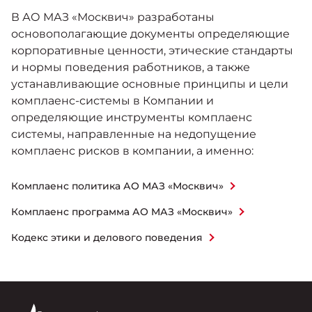
Москвич 6
В АО МАЗ «Москвич» разработаны
Яркий динамичный седан
основополагающие документы определяющие
от 2 237 000 ₽*
КОНТАКТЫ
Кредитные программы
Моторное масло
корпоративные ценности, этические стандарты
и нормы поведения работников, а также
устанавливающие основные принципы и цели
СЕРВИСНЫЕ АКЦИИ
Спецпредложения
комплаенс-системы в Компании и
Москвич 3 с ручным
управлением (РУ)
определяющие инструменты комплаенс
Кроссовер, создающий равные
АКСЕССУАРЫ
системы, направленные на недопущение
возможности
Калькулятор трейд-ин
комплаенс рисков в компании, а именно:
от 2 069 000 ₽*
Комплаенс политика АО МАЗ «Москвич»
Страховые программы
Москвич 8
Комплаенс программа АО МАЗ «Москвич»
Практичный семиместный
кроссовер
Кодекс этики и делового поведения
от 3 125 000 ₽*